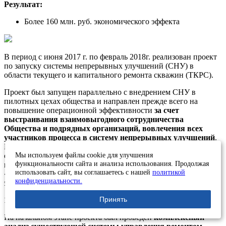
Результат:
Более 160 млн. руб. экономического эффекта
В период с июня 2017 г. по февраль 2018г. реализован проект
по запуску системы непрерывных улучшений (СНУ) в
области текущего и капитального ремонта скважин (ТКРС).
Проект был запущен параллельно с внедрением СНУ в
пилотных цехах общества и направлен прежде всего на
повышение операционной эффективности
за счет
выстраивания взаимовыгодного сотрудничества
Общества и подрядных организаций, вовлечения всех
участников процесса в систему непрерывных улучшений
.
В периметр совместной работы в проекте вошли основные
Мы используем файлы cookie для улучшения
сервисные организации, оказывающие для Общества услуги
функциональности сайта и анализа использования. Продолжая
по ТКРС – АО «Самотлорнефтепромхим» и ЗАО
использовать сайт, вы соглашаетесь с нашей
политикой
«КапРемСервис». Реализация проекта проведена в несколько
конфиденциальности.
этапов:
Принять
1. Организационная подготовка
На начальном этапе проекта был проведен
комплексный