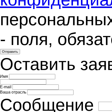
персональны
- поля, обяз
Отправить
Оставить зая
Имя
E-mail
Ваша отрасль
Сообщение