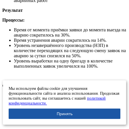
аварийных работ
Результат
Процессы:
Время от момента приёмки заявки до момента выезда на
аварию сократилось на 30%.
Время устранения аварии сократилось на 14%.
Уровень незавершённого производства (НЗП) в
количестве переходящих на следующую смену заявок на
аварию за сутки снизился на 50%.
Уровень выработки на одну бригаду в количестве
выполненных заявок увеличился на 100%.
Система:
Мы используем файлы cookie для улучшения
функциональности сайта и анализа использования. Продолжая
Разработано «дерево целей» с комплексными
использовать сайт, вы соглашаетесь с нашей
политикой
показателями эффективности.
конфиденциальности.
В подразделениях организованы информационные
центры.
Принять
Создан проектный офис, подготовлены документы,
регламентирующие его деятельность.