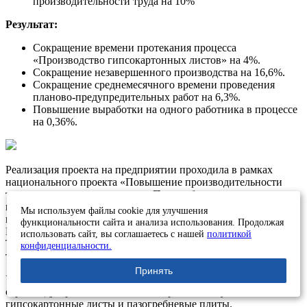
производительности труда на 10%
Результат:
Сокращение времени протекания процесса
«Производство гипсокартонных листов» на 4%.
Сокращение незавершенного производства на 16,6%.
Сокращение среднемесячного времени проведения
планово-предупредительных работ на 6,3%.
Повышение выработки на одного работника в процессе
на 0,36%.
Реализация проекта на предприятии проходила в рамках
национального проекта «Повышение производительности
труда и поддержка занятости». Проект был реализован
командой «Лин Вектор» совместно с рабочей группой
Мы используем файлы cookie для улучшения
предприятия-участника национальной программы и
функциональности сайта и анализа использования. Продолжая
Региональным центром компетенций (РЦК) Республики
использовать сайт, вы соглашаетесь с нашей
политикой
Татарстан при поддержке Министерства промышленности и
конфиденциальности.
торговли Татарстана.
Принять
Участник программы — одно из крупнейших предприятий
стройиндустрии юго-востока Татарстана выпускает
гипсокартонные листы и пазогребневые плиты.