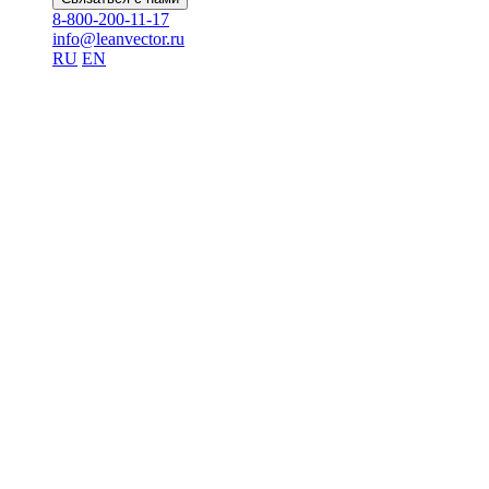
8-800-200-11-17
info@leanvector.ru
RU
EN