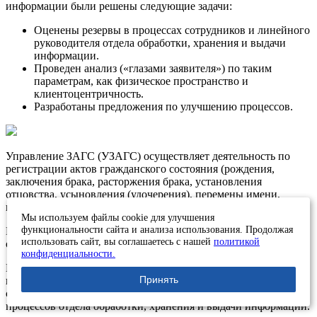
информации были решены следующие задачи:
Оценены резервы в процессах сотрудников и линейного
руководителя отдела обработки, хранения и выдачи
информации.
Проведен анализ («глазами заявителя») по таким
параметрам, как физическое пространство и
клиентоцентричность.
Разработаны предложения по улучшению процессов.
Управление ЗАГС (УЗАГС) осуществляет деятельность по
регистрации актов гражданского состояния (рождения,
заключения брака, расторжения брака, установления
отцовства, усыновления (удочерения), перемены имени,
внесения изменений и исправлений, смерти).
Мы используем файлы cookie для улучшения
функциональности сайта и анализа использования. Продолжая
Миссией УЗАГС является оказание государственных услуг с
использовать сайт, вы соглашаетесь с нашей
политикой
ориентацией на клиента, его потребности и задачи.
конфиденциальности.
В целях повышения удовлетворённости граждан
Принять
представители УЗАГС обратились к компании «Лин Вектор»
с запросом на проведение экспресс-диагностики внутренних
процессов отдела обработки, хранения и выдачи информации.