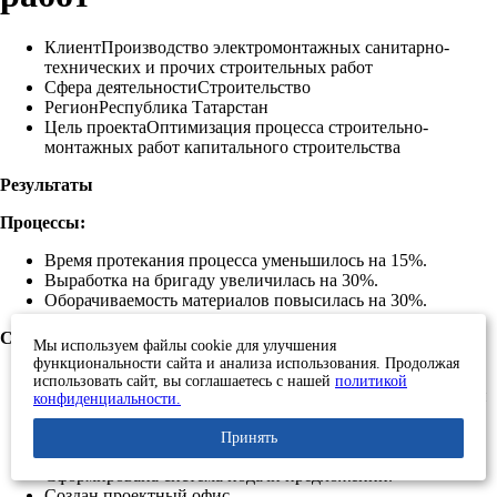
Клиент
Производство электромонтажных санитарно-
технических и прочих строительных работ
Сфера деятельности
Строительство
Регион
Республика Татарстан
Цель проекта
Оптимизация процесса строительно-
монтажных работ капитального строительства
Результаты
Процессы:
Время протекания процесса уменьшилось на 15%.
Выработка на бригаду увеличилась на 30%.
Оборачиваемость материалов повысилась на 30%.
Система:
Мы используем файлы cookie для улучшения
функциональности сайта и анализа использования. Продолжая
Дерево целей в соответствии со структурой управления
использовать сайт, вы соглашаетесь с нашей
политикой
предприятия охватило
11
должностей и
36
натуральных и
конфиденциальности.
стоимостных показателей.
В подразделениях организованы информационные
Принять
центры.
Сформирована система подачи предложений.
Создан проектный офис.