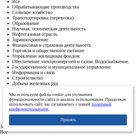
Все
Обрабатывающие производства
Сельское хозяйство
Транспортировка (перевозка)
Образование
Научная, техническая деятельность
Нефтегазовая отрасль
Здравоохранение
Финансовая и страховая деятельность
Торговля и общественное питание
Управление жилищным фондом
Обеспечение электроэнергией и газом. Водоснабжение.
Государственное и муниципальное управление
Информация и связь
Строительство
Добыча железных руд
Металлургия
Энергетика
Мы используем файлы cookie для улучшения
функциональности сайта и анализа использования. Продолжая
Газопереработка
использовать сайт, вы соглашаетесь с нашей
политикой
Нефтесервис
конфиденциальности.
Нефтехимия
Военно-промышленный комплекс
Принять
Задачи
Все