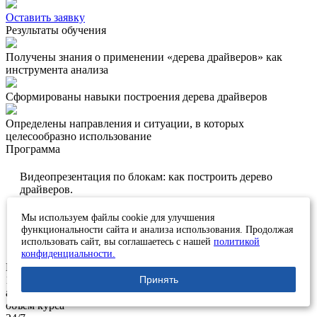
Оставить заявку
Результаты обучения
Получены знания о применении «дерева драйверов» как
инструмента анализа
Сформированы навыки построения дерева драйверов
Определены направления и ситуации, в которых
целесообразно использование
Программа
Видеопрезентация по блокам: как построить дерево
драйверов.
Дополнительные материалы: управленческая отчетность,
Мы используем файлы cookie для улучшения
дерево драйверов, практические задания, итоговая работа.
функциональности сайта и анализа использования. Продолжая
использовать сайт, вы соглашаетесь с нашей
политикой
конфиденциальности.
Преимущества
10
Принять
академических часов
объем курса