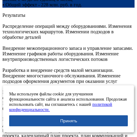
• Общий эффект - 228 млн. руб. в год.
Результаты
Распределение операций между оборудованиями. Изменения
технологических маршрутов. Изменении подходов в
обработке деталей
Внедрение межоперационного запаса и управление запасами.
Изменение графиков работы оборудования. Изменение
внутрипроизводственных логистических потоков
Разработка и внедрение средств малой механизации.
Внедрение многостаночного обслуживания. Изменение
подходов оформления документов при оказании услуг
Ввод дополнительного оборудования. Настройка системы
Мы используем файлы cookie для улучшения
оперативного управления и управления запасами
функциональности сайта и анализа использования. Продолжая
Шаги
использовать сайт, вы соглашаетесь с нашей
политикой
01
конфиденциальности.
Первым шагом стала организационная подготовка проекта, на
Принять
данном этапе отбирались руководитель проекта, участники
проектных команд. Формировались уставные документы
проекта, календарный план проекта, план коммуникаций и