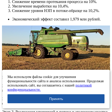
Снижение времени протекания процесса на 10%.
Увеличение выработки на 10,4%.
Снижение уровня НЗП в потоке-образце на 10,2%.
Экономический эффект составил 1,979 млн рублей.
Мы используем файлы cookie для улучшения
Реализация проекта проходила в несколько этапов:
функциональности сайта и анализа использования. Продолжая
использовать сайт, вы соглашаетесь с нашей
политикой
Этап 1. Декомпозиция целей, создание информационных
конфиденциальности.
центров.
Принять
Этап 2. Оптимизация продуктовых потоков и
обеспечивающих процессов.
Этап 3. Реализация улучшений в потоке и эталонном участке.