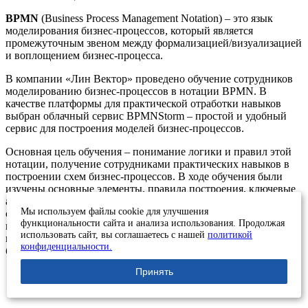
BPMN
(Business Process Management Notation) – это язык
моделирования бизнес-процессов, который является
промежуточным звеном между формализацией/визуализацией
и воплощением бизнес-процесса.
В компании «Лин Вектор» проведено обучение сотрудников
моделированию бизнес-процессов в нотации BPMN. В
качестве платформы для практической отработки навыков
выбран облачный сервис BPMNStorm – простой и удобный
сервис для построения моделей бизнес-процессов.
Основная цель обучения – понимание логики и правил этой
нотации, получение сотрудниками практических навыков в
построении схем бизнес-процессов. В ходе обучения были
изучены основные элементы, правила построения, ключевые
аспекты и разобраны типичные ошибки. В завершение
Мы используем файлы cookie для улучшения
обучения каждый из участников смог самостоятельно
функциональности сайта и анализа использования. Продолжая
выполнить практическое упражнение – кейс бизнес-процесса
использовать сайт, вы соглашаетесь с нашей
политикой
на заданную тему. Полученные сотрудниками компетенции
конфиденциальности.
будут использоваться в текущих проектах.
Принять