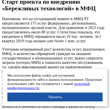
Старт проекта по внедрению
«Бережливых технологий» в МФЦ
Напомним, что на сегодняшний момент в МФЦ РТ
предоставляется 175 услуг федеральных, региональных,
муниципальных органов власти. Для сравнения, в 2015 году
предоставлялось около 80 услуг. Статистика показала, что
ежедневно в МФЦ обращаются около 10 тыс. человек. За I
квартал 2019 года оказано уже более 1 млн. услуг.
Учитывая непрерывный рост количества услуг, реализуемых
МФЦ, и количества обращений граждан на оказание
государственных и муниципальных услуг, важно сократить
затраты (потери) МФЦ и повысить качество обслуживания,
т.е. сделать максимальный акцент на удовлетворение
потребностей потребителя.
Мы используем файлы cookie для улучшения
Это может быть решено за счет применения в деятельности
функциональности сайта и анализа использования. Продолжая
использовать сайт, вы соглашаетесь с нашей
политикой
МФЦ принципов «бережливого производства». Так как
конфиденциальности.
персонал является основным инструментом развития любой
организации, то изначально ООО «Лин Вектор» ставит перед
Принять
собой задачу донести до сотрудников принципы
«бережливого мышления», чтобы сотрудники осознали свою
ценность и значимость своего вклада в развитие МФЦ.