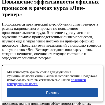
Повышение эффективности офисных
процессов в рамках курса «Лин-
тренер»
Продолжается практический курс обучения Лин-тренеров в
рамках национального проекта по повышению
производительности труда. В течение курса участники
обучения, помимо производственных бизнес-процессов,
изучают еще и управление потоком на примере офисных
процессов. Представители предприятий с помощью тренеров-
консультантов «Лин Вектор» создают свою карту потока
создания ценности, оценивают текущее состояние и
определяют основные резервы.
Картирование потока создания ценности является одним из
первых инструментов в создании системы повышения
Мы используем файлы cookie для улучшения
эффективности производства и офиса. Этот инструмент
функциональности сайта и анализа использования. Продолжая
позволяет объективно оценить ситуацию, взглянуть на
использовать сайт, вы соглашаетесь с нашей
политикой
производственные процессы «сверху», выявить потери и
конфиденциальности.
наметить пути улучшения.
Принять
В процессе картирования формируются навыки анализа
потока, выбора оптимальных инструментов Бережливого
производства для повышения эффективности офисных